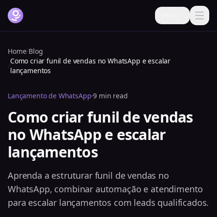
EN-US
How it works
Home
/
Blog
Como criar funil de vendas no WhatsApp e escalar
Features
/
lançamentos
Pricing
Lançamento de WhatsApp
·
9 min read
FAQ
Como criar funil de vendas
no WhatsApp e escalar
Blog
lançamentos
Help
Login
Aprenda a estruturar funil de vendas no
WhatsApp, combinar automação e atendimento
Try it free now
para escalar lançamentos com leads qualificados.