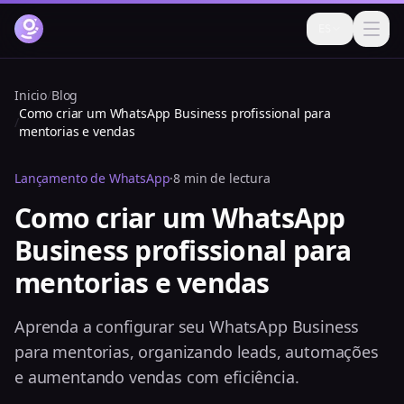
ES
Cómo funciona
Inicio
/
Blog
Como criar um WhatsApp Business profissional para
Funcionalidades
/
mentorias e vendas
Precios
Lançamento de WhatsApp
·
8 min de lectura
FAQ
Como criar um WhatsApp
Business profissional para
Blog
mentorias e vendas
Ayuda
Iniciar sesión
Aprenda a configurar seu WhatsApp Business
para mentorias, organizando leads, automações
Prueba gratis ahora
e aumentando vendas com eficiência.