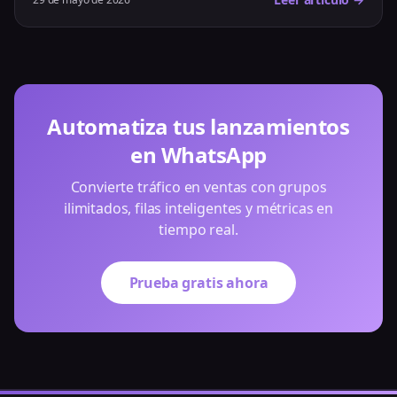
Automatiza tus lanzamientos
en WhatsApp
Convierte tráfico en ventas con grupos
ilimitados, filas inteligentes y métricas en
tiempo real.
Prueba gratis ahora