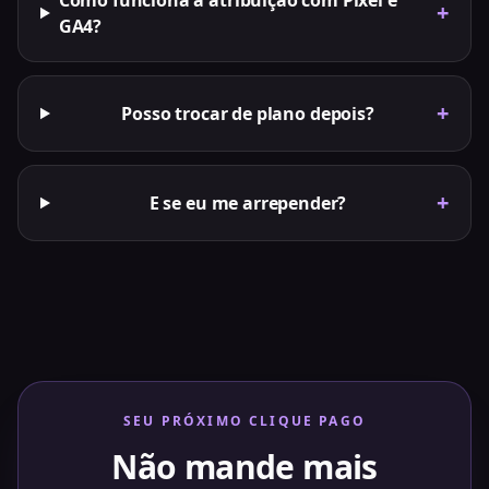
Como funciona a atribuição com Pixel e
+
GA4?
+
Posso trocar de plano depois?
+
E se eu me arrepender?
SEU PRÓXIMO CLIQUE PAGO
Não mande mais