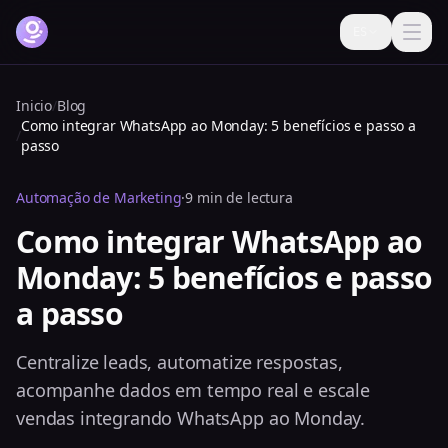
ES
Cómo funciona
Inicio
/
Blog
Como integrar WhatsApp ao Monday: 5 benefícios e passo a
Funcionalidades
/
passo
Precios
Automação de Marketing
·
9 min de lectura
FAQ
Como integrar WhatsApp ao
Monday: 5 benefícios e passo
Blog
a passo
Ayuda
Iniciar sesión
Centralize leads, automatize respostas,
acompanhe dados em tempo real e escale
Prueba gratis ahora
vendas integrando WhatsApp ao Monday.