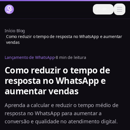
PT-BR
Como funciona
Início
/
Blog
Como reduzir o tempo de resposta no WhatsApp e aumentar
Funcionalidades
/
vendas
Preços
Lançamento de WhatsApp
·
8 min de leitura
FAQ
Como reduzir o tempo de
resposta no WhatsApp e
Blog
aumentar vendas
Ajuda
Login
Aprenda a calcular e reduzir o tempo médio de
resposta no WhatsApp para aumentar a
Testar grátis agora
conversão e qualidade no atendimento digital.