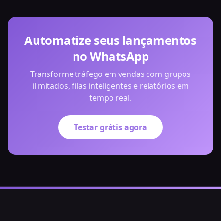
Automatize seus lançamentos
no WhatsApp
Transforme tráfego em vendas com grupos
ilimitados, filas inteligentes e relatórios em
tempo real.
Testar grátis agora