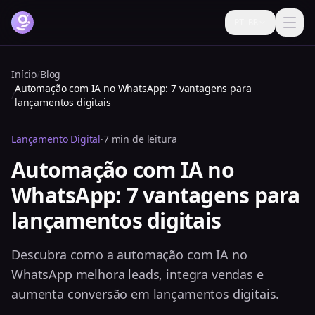
PT-BR
Como funciona
Início
/
Blog
Automação com IA no WhatsApp: 7 vantagens para
Funcionalidades
/
lançamentos digitais
Preços
Lançamento Digital
·
7 min de leitura
FAQ
Automação com IA no
WhatsApp: 7 vantagens para
Blog
lançamentos digitais
Ajuda
Login
Descubra como a automação com IA no
WhatsApp melhora leads, integra vendas e
Testar grátis agora
aumenta conversão em lançamentos digitais.