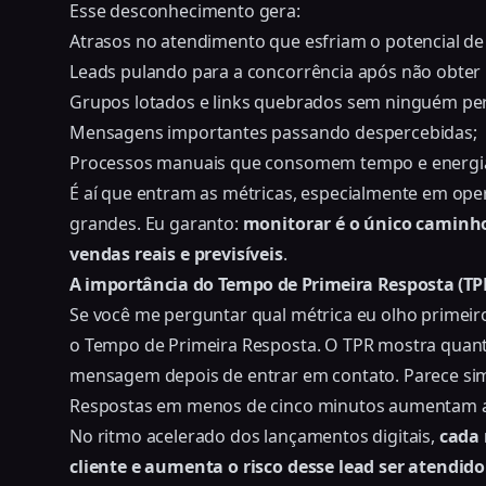
Esse desconhecimento gera:
Atrasos no atendimento que esfriam o potencial d
Leads pulando para a concorrência após não obter 
Grupos lotados e links quebrados sem ninguém pe
Mensagens importantes passando despercebidas;
Processos manuais que consomem tempo e energia
É aí que entram as métricas, especialmente em ope
grandes. Eu garanto:
monitorar é o único caminh
vendas reais e previsíveis
.
A importância do Tempo de Primeira Resposta (TP
Se você me perguntar qual métrica eu olho primei
o Tempo de Primeira Resposta. O TPR mostra quanto
mensagem depois de entrar em contato. Parece sim
Respostas em menos de cinco minutos aumentam a
No ritmo acelerado dos lançamentos digitais,
cada 
cliente e aumenta o risco desse lead ser atendid