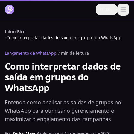
PT-BR
Como funciona
Início
/
Blog
/
Como interpretar dados de saída em grupos do WhatsApp
Funcionalidades
Lançamento de WhatsApp
·
7 min de leitura
Preços
Como interpretar dados de
FAQ
saída em grupos do
Blog
WhatsApp
Ajuda
Entenda como analisar as saídas de grupos no
Login
WhatsApp para otimizar o gerenciamento e
maximizar o engajamento das campanhas.
Testar grátis agora
Por
Pedro Maia
·
Publicado em 15 de fevereiro de 2026