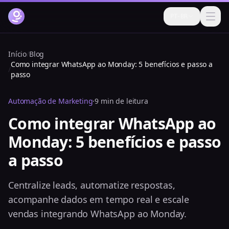
PT-BR
Como funciona
Início
/
Blog
Como integrar WhatsApp ao Monday: 5 benefícios e passo a
Funcionalidades
/
passo
Preços
Automação de Marketing
·
9 min de leitura
FAQ
Como integrar WhatsApp ao
Monday: 5 benefícios e passo
Blog
a passo
Ajuda
Login
Centralize leads, automatize respostas,
acompanhe dados em tempo real e escale
Testar grátis agora
vendas integrando WhatsApp ao Monday.